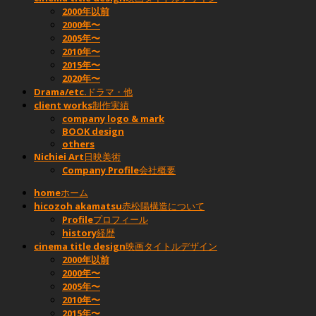
2000年以前
2000年〜
2005年〜
2010年〜
2015年〜
2020年〜
Drama/etc.
ドラマ・他
client works
制作実績
company logo & mark
BOOK design
others
Nichiei Art
日映美術
Company Profile
会社概要
home
ホーム
hicozoh akamatsu
赤松陽構造について
Profile
プロフィール
history
経歴
cinema title design
映画タイトルデザイン
2000年以前
2000年〜
2005年〜
2010年〜
2015年〜