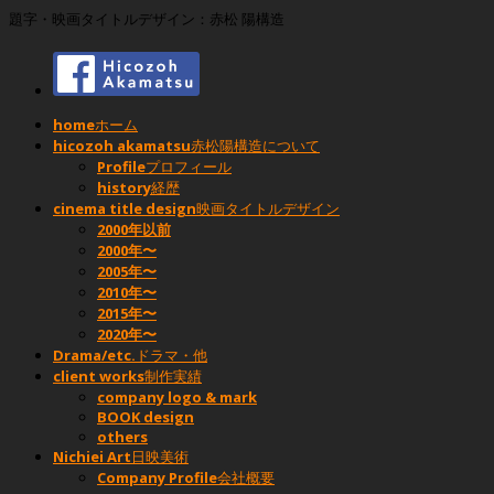
題字・映画タイトルデザイン：赤松 陽構造
home
ホーム
hicozoh akamatsu
赤松陽構造について
Profile
プロフィール
history
経歴
cinema title design
映画タイトルデザイン
2000年以前
2000年〜
2005年〜
2010年〜
2015年〜
2020年〜
Drama/etc.
ドラマ・他
client works
制作実績
company logo & mark
BOOK design
others
Nichiei Art
日映美術
Company Profile
会社概要