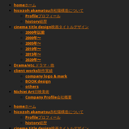
home
ホーム
hicozoh akamatsu
赤松陽構造について
Profile
プロフィール
history
経歴
cinema title design
映画タイトルデザイン
2000年以前
2000年〜
2005年〜
2010年〜
2015年〜
2020年〜
Drama/etc.
ドラマ・他
client works
制作実績
company logo & mark
BOOK design
others
Nichiei Art
日映美術
Company Profile
会社概要
home
ホーム
hicozoh akamatsu
赤松陽構造について
Profile
プロフィール
history
経歴
cinema title design
映画タイトルデザイン