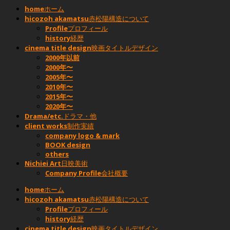
home
ホーム
hicozoh akamatsu
赤松陽構造について
Profile
プロフィール
history
経歴
cinema title design
映画タイトルデザイン
2000年以前
2000年〜
2005年〜
2010年〜
2015年〜
2020年〜
Drama/etc.
ドラマ・他
client works
制作実績
company logo & mark
BOOK design
others
Nichiei Art
日映美術
Company Profile
会社概要
home
ホーム
hicozoh akamatsu
赤松陽構造について
Profile
プロフィール
history
経歴
cinema title design
映画タイトルデザイン