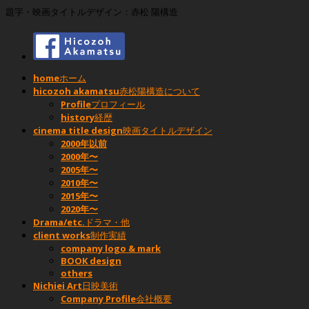
題字・映画タイトルデザイン：赤松 陽構造
home
ホーム
hicozoh akamatsu
赤松陽構造について
Profile
プロフィール
history
経歴
cinema title design
映画タイトルデザイン
2000年以前
2000年〜
2005年〜
2010年〜
2015年〜
2020年〜
Drama/etc.
ドラマ・他
client works
制作実績
company logo & mark
BOOK design
others
Nichiei Art
日映美術
Company Profile
会社概要