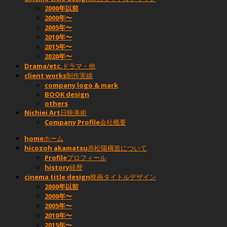
2000年以前
2000年〜
2005年〜
2010年〜
2015年〜
2020年〜
Drama/etc.
ドラマ・他
client works
制作実績
company logo & mark
BOOK design
others
Nichiei Art
日映美術
Company Profile
会社概要
home
ホーム
hicozoh akamatsu
赤松陽構造について
Profile
プロフィール
history
経歴
cinema title design
映画タイトルデザイン
2000年以前
2000年〜
2005年〜
2010年〜
2015年〜