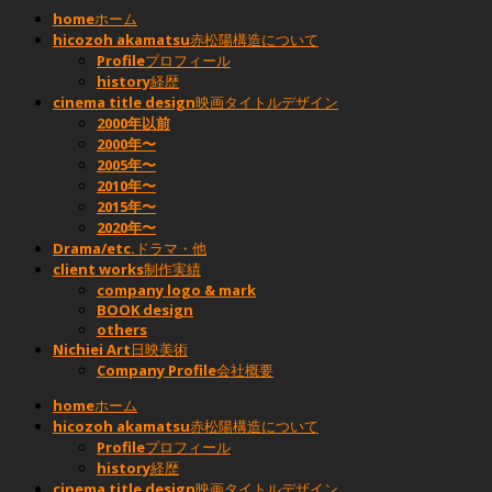
home
ホーム
hicozoh akamatsu
赤松陽構造について
Profile
プロフィール
history
経歴
cinema title design
映画タイトルデザイン
2000年以前
2000年〜
2005年〜
2010年〜
2015年〜
2020年〜
Drama/etc.
ドラマ・他
client works
制作実績
company logo & mark
BOOK design
others
Nichiei Art
日映美術
Company Profile
会社概要
home
ホーム
hicozoh akamatsu
赤松陽構造について
Profile
プロフィール
history
経歴
cinema title design
映画タイトルデザイン