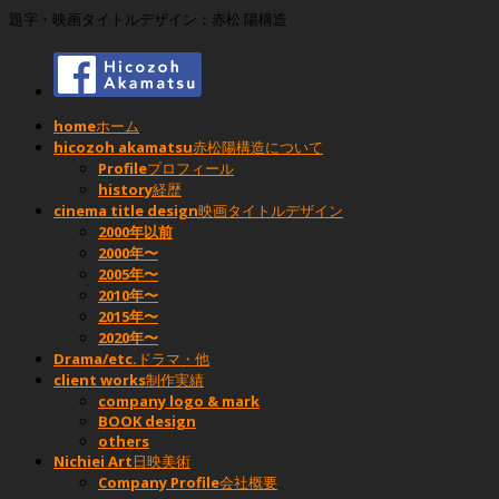
題字・映画タイトルデザイン：赤松 陽構造
home
ホーム
hicozoh akamatsu
赤松陽構造について
Profile
プロフィール
history
経歴
cinema title design
映画タイトルデザイン
2000年以前
2000年〜
2005年〜
2010年〜
2015年〜
2020年〜
Drama/etc.
ドラマ・他
client works
制作実績
company logo & mark
BOOK design
others
Nichiei Art
日映美術
Company Profile
会社概要