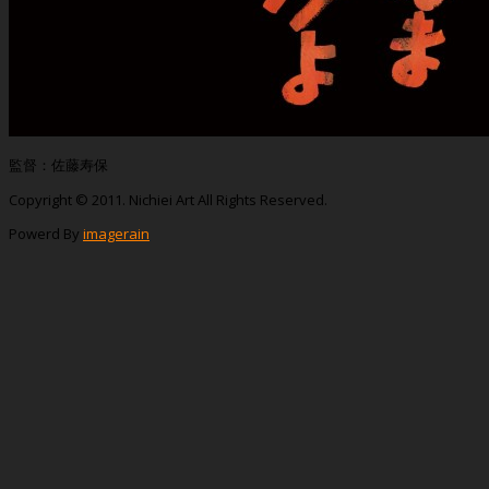
監督：佐藤寿保
Copyright © 2011. Nichiei Art All Rights Reserved.
Powerd By
imagerain