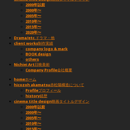
2000年以前
2000年〜
2005年〜
2010年〜
2015年〜
2020年〜
Drama/etc.
ドラマ・他
client works
制作実績
company logo & mark
BOOK design
others
Nichiei Art
日映美術
Company Profile
会社概要
home
ホーム
hicozoh akamatsu
赤松陽構造について
Profile
プロフィール
history
経歴
cinema title design
映画タイトルデザイン
2000年以前
2000年〜
2005年〜
2010年〜
2015年〜