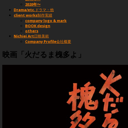
2020年〜
Drama/etc.
ドラマ・他
client works
制作実績
company logo & mark
BOOK design
others
Nichiei Art
日映美術
Company Profile
会社概要
映画「火だるま槐多よ」