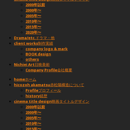
2000年以前
2000年〜
2005年〜
2010年〜
2015年〜
2020年〜
Drama/etc.
ドラマ・他
client works
制作実績
company logo & mark
BOOK design
others
Nichiei Art
日映美術
Company Profile
会社概要
home
ホーム
hicozoh akamatsu
赤松陽構造について
Profile
プロフィール
history
経歴
cinema title design
映画タイトルデザイン
2000年以前
2000年〜
2005年〜
2010年〜
2015年〜