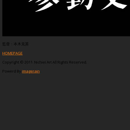
監督：本木克英
HOMEPAGE
Copyright © 2011. Nichiei Art All Rights Reserved.
Powerd By
imagerain