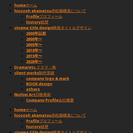
home
ホーム
hicozoh akamatsu
赤松陽構造について
Profile
プロフィール
history
経歴
cinema title design
映画タイトルデザイン
2000年以前
2000年〜
2005年〜
2010年〜
2015年〜
2020年〜
Drama/etc.
ドラマ・他
client works
制作実績
company logo & mark
BOOK design
others
Nichiei Art
日映美術
Company Profile
会社概要
home
ホーム
hicozoh akamatsu
赤松陽構造について
Profile
プロフィール
history
経歴
cinema title design
映画タイトルデザイン