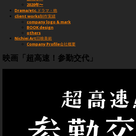
2020年〜
Drama/etc.
ドラマ・他
client works
制作実績
company logo & mark
BOOK design
others
Nichiei Art
日映美術
Company Profile
会社概要
映画「超高速！参勤交代」