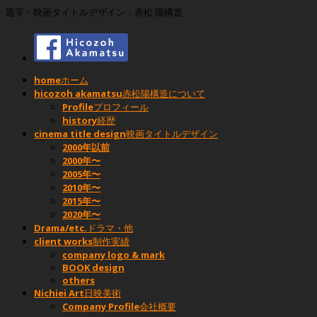
題字・映画タイトルデザイン：赤松 陽構造
home
ホーム
hicozoh akamatsu
赤松陽構造について
Profile
プロフィール
history
経歴
cinema title design
映画タイトルデザイン
2000年以前
2000年〜
2005年〜
2010年〜
2015年〜
2020年〜
Drama/etc.
ドラマ・他
client works
制作実績
company logo & mark
BOOK design
others
Nichiei Art
日映美術
Company Profile
会社概要