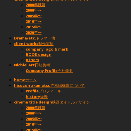
2000年以前
2000年〜
2005年〜
2010年〜
2015年〜
2020年〜
Drama/etc.
ドラマ・他
client works
制作実績
company logo & mark
BOOK design
others
Nichiei Art
日映美術
Company Profile
会社概要
home
ホーム
hicozoh akamatsu
赤松陽構造について
Profile
プロフィール
history
経歴
cinema title design
映画タイトルデザイン
2000年以前
2000年〜
2005年〜
2010年〜
2015年〜