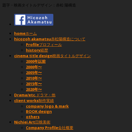
題字・映画タイトルデザイン：赤松 陽構造
home
ホーム
hicozoh akamatsu
赤松陽構造について
Profile
プロフィール
history
経歴
cinema title design
映画タイトルデザイン
2000年以前
2000年〜
2005年〜
2010年〜
2015年〜
2020年〜
Drama/etc.
ドラマ・他
client works
制作実績
company logo & mark
BOOK design
others
Nichiei Art
日映美術
Company Profile
会社概要