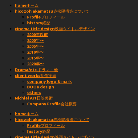
home
ホーム
hicozoh akamatsu
赤松陽構造について
Profile
プロフィール
history
経歴
cinema title design
映画タイトルデザイン
2000年以前
2000年〜
2005年〜
2010年〜
2015年〜
2020年〜
Drama/etc.
ドラマ・他
client works
制作実績
company logo & mark
BOOK design
others
Nichiei Art
日映美術
Company Profile
会社概要
home
ホーム
hicozoh akamatsu
赤松陽構造について
Profile
プロフィール
history
経歴
cinema title design
映画タイトルデザイン