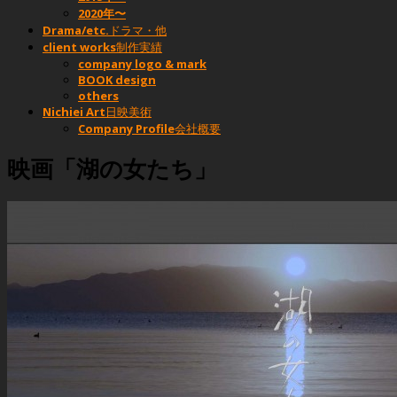
2020年〜
Drama/etc.
ドラマ・他
client works
制作実績
company logo & mark
BOOK design
others
Nichiei Art
日映美術
Company Profile
会社概要
映画「湖の女たち」