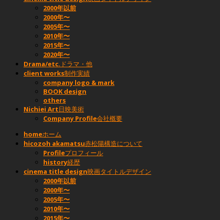
2000年以前
2000年〜
2005年〜
2010年〜
2015年〜
2020年〜
Drama/etc.
ドラマ・他
client works
制作実績
company logo & mark
BOOK design
others
Nichiei Art
日映美術
Company Profile
会社概要
home
ホーム
hicozoh akamatsu
赤松陽構造について
Profile
プロフィール
history
経歴
cinema title design
映画タイトルデザイン
2000年以前
2000年〜
2005年〜
2010年〜
2015年〜