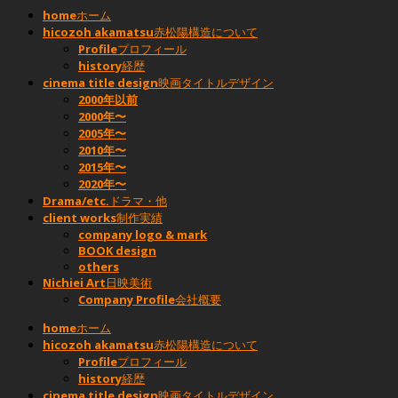
home
ホーム
hicozoh akamatsu
赤松陽構造について
Profile
プロフィール
history
経歴
cinema title design
映画タイトルデザイン
2000年以前
2000年〜
2005年〜
2010年〜
2015年〜
2020年〜
Drama/etc.
ドラマ・他
client works
制作実績
company logo & mark
BOOK design
others
Nichiei Art
日映美術
Company Profile
会社概要
home
ホーム
hicozoh akamatsu
赤松陽構造について
Profile
プロフィール
history
経歴
cinema title design
映画タイトルデザイン