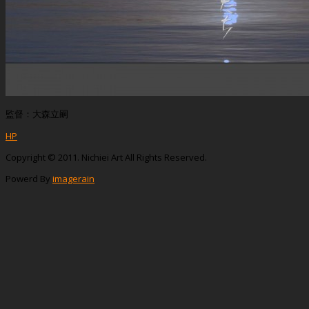
監督：大森立嗣
HP
Copyright © 2011. Nichiei Art All Rights Reserved.
Powerd By
imagerain