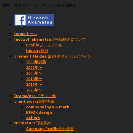
題字・映画タイトルデザイン：赤松 陽構造
home
ホーム
hicozoh akamatsu
赤松陽構造について
Profile
プロフィール
history
経歴
cinema title design
映画タイトルデザイン
2000年以前
2000年〜
2005年〜
2010年〜
2015年〜
2020年〜
Drama/etc.
ドラマ・他
client works
制作実績
company logo & mark
BOOK design
others
Nichiei Art
日映美術
Company Profile
会社概要